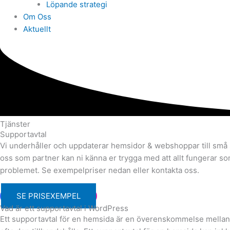
Löpande strategi
Om Oss
Aktuellt
Tjänster
Supportavtal
Vi underhåller och uppdaterar hemsidor & webshoppar till små s
oss som partner kan ni känna er trygga med att allt fungerar so
problemet. Se exempelpriser nedan eller kontakta oss.
SE PRISEXEMPEL
Vad är ett supportavtal i WordPress
Ett supportavtal för en hemsida är en överenskommelse mellan 