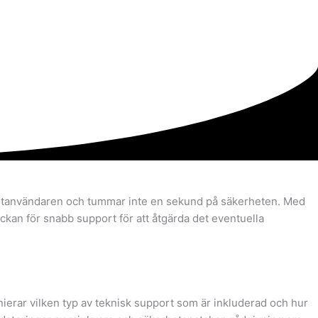
 slutanvändaren och tummar inte en sekund på säkerheten. Med
eckan för snabb support för att åtgärda det eventuella
erar vilken typ av teknisk support som är inkluderad och hur