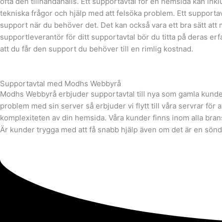
ofta den tillhandahålls. Ett supportavtal för en hemsida kan i
tekniska frågor och hjälp med att felsöka problem. Ett supportavta
support när du behöver det. Det kan också vara ett bra sätt att 
supportleverantör för ditt supportavtal bör du titta på deras er
att du får den support du behöver till en rimlig kostnad.
Supportavtal med Modhs Webbyrå
Modhs Webbyrå erbjuder supportavtal till nya som gamla kunder
problem med sin server så erbjuder vi flytt till våra servrar fö
komplexiteten av din hemsida. Våra kunder finns inom alla brans
Är kunder trygga med att få snabb hjälp även om det är en sönd