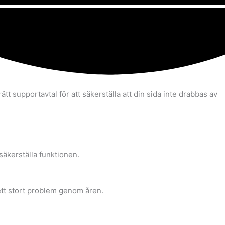
tt supportavtal för att säkerställa att din sida inte drabbas av
säkerställa funktionen.
 ett stort problem genom åren.