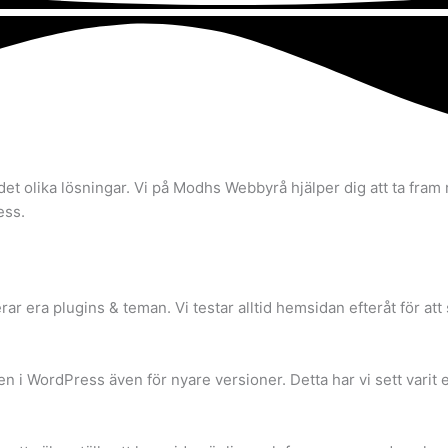
et olika lösningar. Vi på Modhs Webbyrå hjälper dig att ta fram rä
ess.
 era plugins & teman. Vi testar alltid hemsidan efteråt för att 
ten i WordPress även för nyare versioner. Detta har vi sett varit