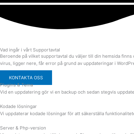
Vad ingår i vårt Supportavtal
Beroende på vilket supportavtal du väljer till din hemsida finns d
virus, ligger nere, får error på grund av uppdateringar i WordPr
KONTAKTA OSS
Plugins & Tema
Vid en uppdatering gör vi en backup och sedan stegvis uppdaterar
Kodade lösningar
Vi uppdaterar kodade lösningar för att säkerställa funktionalite
Server & Php-version