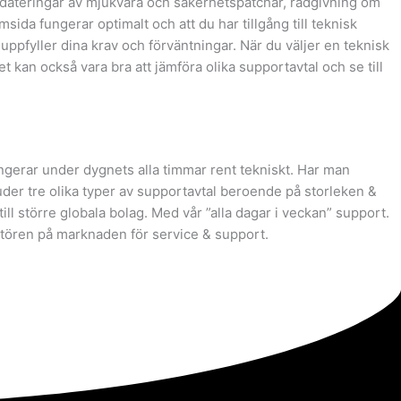
pdateringar av mjukvara och säkerhetspatchar, rådgivning om
sida fungerar optimalt och att du har tillgång till teknisk
 uppfyller dina krav och förväntningar. När du väljer en teknisk
t kan också vara bra att jämföra olika supportavtal och se till
ngerar under dygnets alla timmar rent tekniskt. Har man
bjuder tre olika typer av supportavtal beroende på storleken &
l större globala bolag. Med vår ”alla dagar i veckan” support.
ntören på marknaden för service & support.