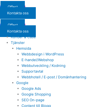
Offert
Kontakta oss
Offert
Kontakta oss
Kunder & Case
Tjänster
Hemsida
Webbdesign i WordPress
E-handel/Webshop
Webbutveckling / Kodning
Supportavtal
Webbhotell / E-post / Domänhantering
Google
Google Ads
Google Shopping
SEO On-page
Content till Blogg