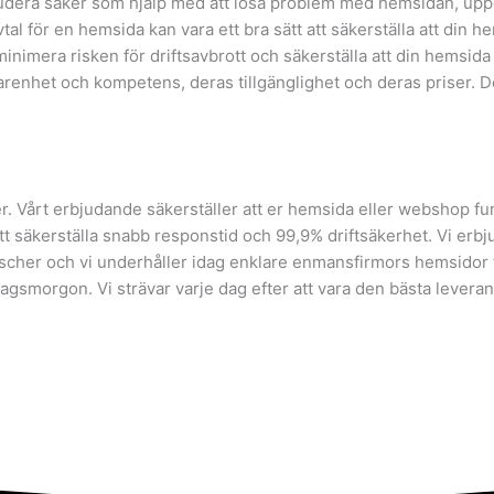
nkludera saker som hjälp med att lösa problem med hemsidan, up
l för en hemsida kan vara ett bra sätt att säkerställa att din hem
minimera risken för driftsavbrott och säkerställa att din hemsida
farenhet och kompetens, deras tillgänglighet och deras priser. De
. Vårt erbjudande säkerställer att er hemsida eller webshop fu
r att säkerställa snabb responstid och 99,9% driftsäkerhet. Vi er
cher och vi underhåller idag enklare enmansfirmors hemsidor til
agsmorgon. Vi strävar varje dag efter att vara den bästa levera