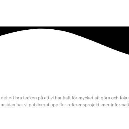
r det ett bra tecken på att vi har haft för mycket att göra och fo
sidan har vi publicerat upp fler referensprojekt, mer informatio