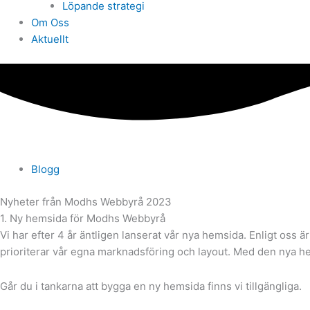
Löpande strategi
Om Oss
Aktuellt
Blogg
Nyheter från Modhs Webbyrå 2023
1. Ny hemsida för Modhs Webbyrå
Vi har efter 4 år äntligen lanserat vår nya hemsida. Enligt oss ä
prioriterar vår egna marknadsföring och layout. Med den nya hem
Går du i tankarna att bygga en ny hemsida finns vi tillgängliga.