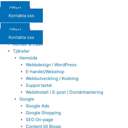
Offert
Kontakta oss
Offert
Kontakta oss
Kunder & Case
Tjänster
Hemsida
Webbdesign i WordPress
E-handel/Webshop
Webbutveckling / Kodning
Supportavtal
Webbhotell / E-post / Domänhantering
Google
Google Ads
Google Shopping
SEO On-page
Content till Blogg