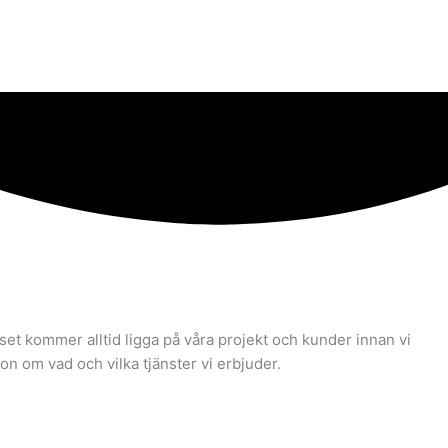
kuset kommer alltid ligga på våra projekt och kunder innan vi
n om vad och vilka tjänster vi erbjuder.